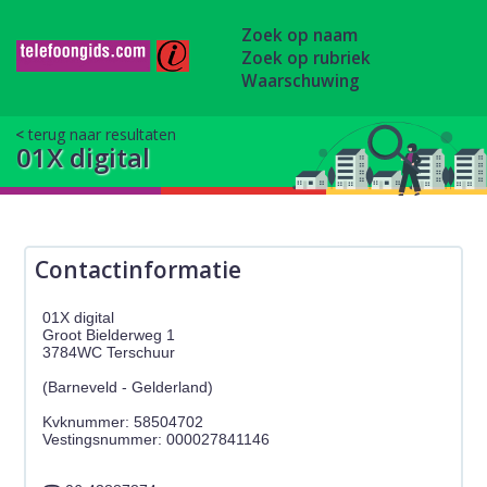
Zoek op naam
Zoek op rubriek
Waarschuwing
terug naar resultaten
01X digital
Contactinformatie
01X digital
Groot Bielderweg 1
3784WC Terschuur
(Barneveld - Gelderland)
Kvknummer: 58504702