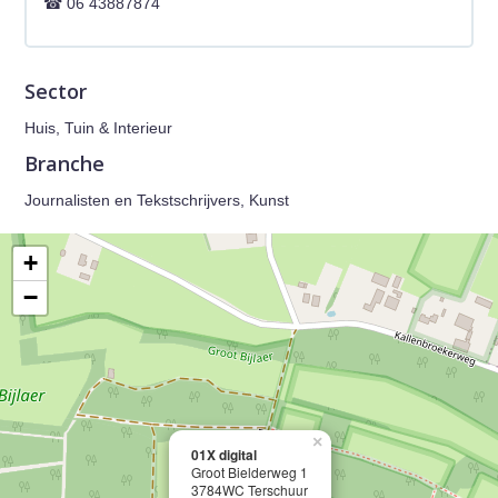
06 43887874
Sector
Huis, Tuin & Interieur
Branche
Journalisten en Tekstschrijvers, Kunst
+
−
×
01X digital
Groot Bielderweg 1
3784WC Terschuur