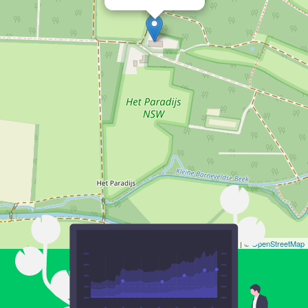
Leaflet
| ©
OpenStreetMap