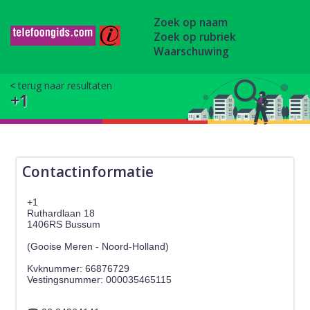
Zoek op naam
Zoek op rubriek
Waarschuwing
terug naar resultaten
+1
Contactinformatie
+1
Ruthardlaan 18
1406RS Bussum
(Gooise Meren - Noord-Holland)
Kvknummer: 66876729