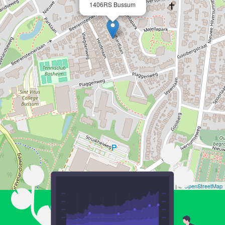
1406RS Bussum
Leaflet
| ©
OpenStreetMap