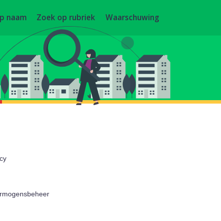
op naam
Zoek op rubriek
Waarschuwing
cy
ermogensbeheer