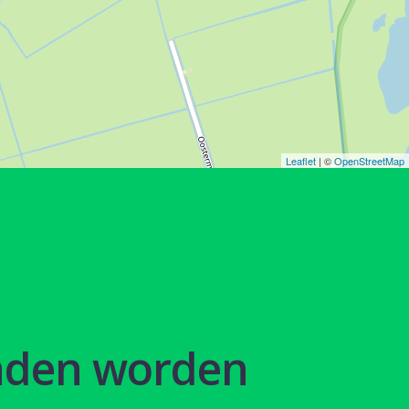
Leaflet
| ©
OpenStreetMap
nden worden