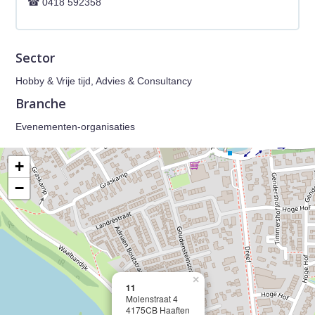
0418 592358
Sector
Hobby & Vrije tijd, Advies & Consultancy
Branche
Evenementen-organisaties
+
−
×
11
Molenstraat 4
4175CB Haaften