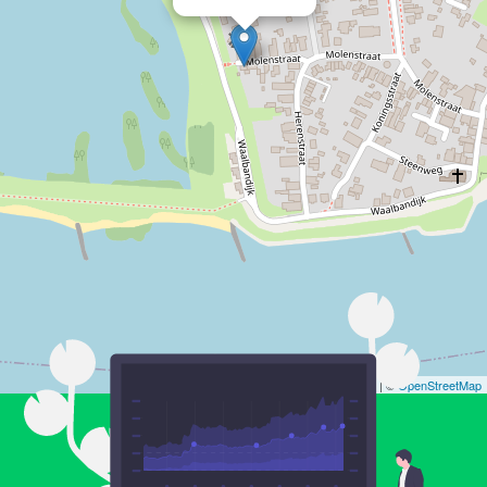
Leaflet
| ©
OpenStreetMap