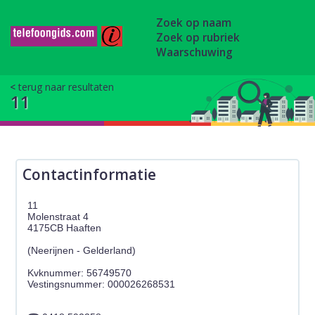
Zoek op naam
Zoek op rubriek
Waarschuwing
terug naar resultaten
11
Contactinformatie
11
Molenstraat 4
4175CB Haaften
(Neerijnen - Gelderland)
Kvknummer: 56749570