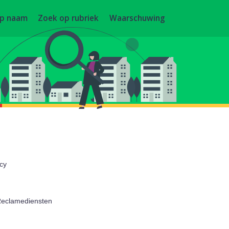
op naam
Zoek op rubriek
Waarschuwing
cy
eclamediensten