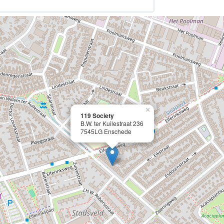
×
119 Society
B.W. ter Kuilestraat 236
7545LG Enschede