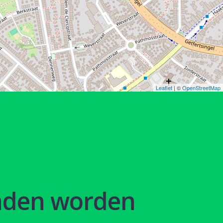
Leaflet
| ©
OpenStreetMap
nden worden