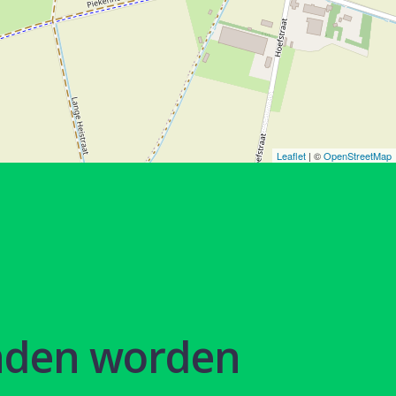
Leaflet
| ©
OpenStreetMap
nden worden