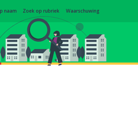
op naam
Zoek op rubriek
Waarschuwing