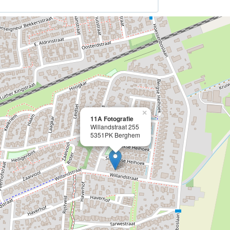
×
11A Fotografie
Willandstraat 255
5351PK Berghem