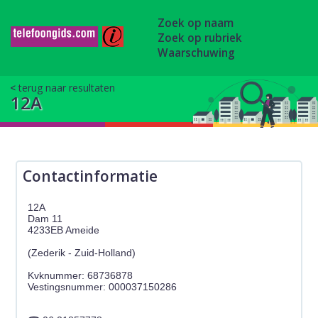
Zoek op naam
Zoek op rubriek
Waarschuwing
terug naar resultaten
12A
Contactinformatie
12A
Dam 11
4233EB Ameide
(Zederik - Zuid-Holland)
Kvknummer: 68736878