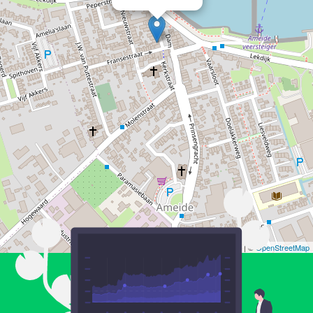
Leaflet
| ©
OpenStreetMap