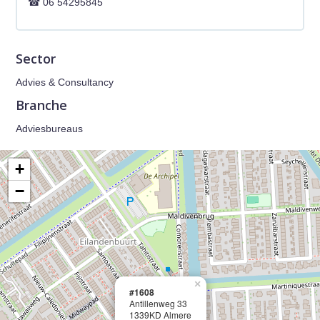
06 54295845
Sector
Advies & Consultancy
Branche
Adviesbureaus
+
−
×
#1608
Antillenweg 33
1339KD Almere