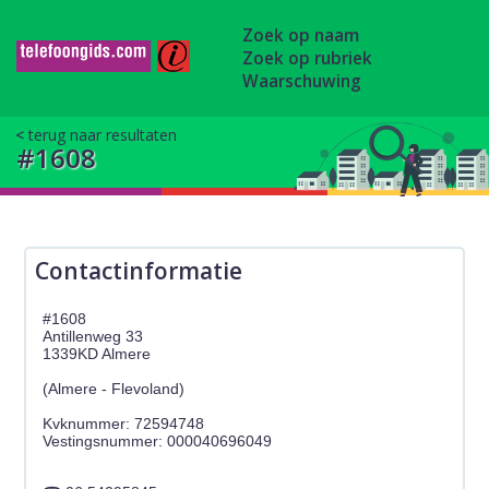
Zoek op naam
Zoek op rubriek
Waarschuwing
terug naar resultaten
#1608
Contactinformatie
#1608
Antillenweg 33
1339KD Almere
(Almere - Flevoland)
Kvknummer: 72594748