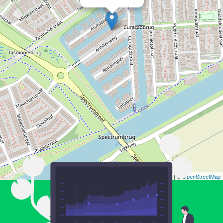
Leaflet
| ©
OpenStreetMap