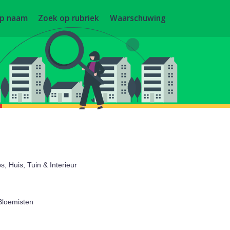
op naam
Zoek op rubriek
Waarschuwing
 Huis, Tuin & Interieur
Bloemisten