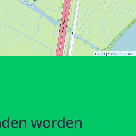
Leaflet
| ©
OpenStreetMap
nden worden