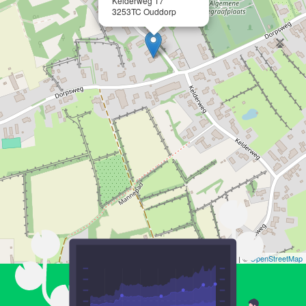
Kelderweg 17
3253TC Ouddorp
Leaflet
| ©
OpenStreetMap