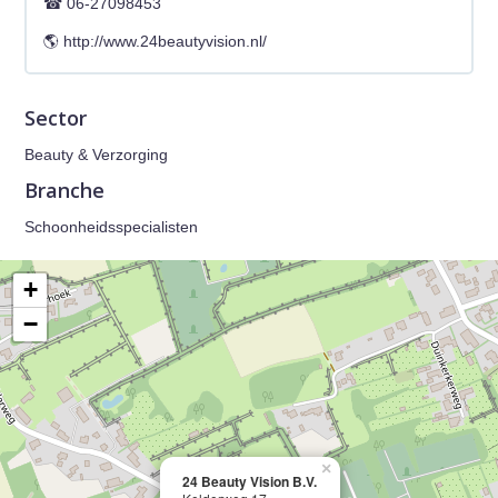
06-27098453
http://www.24beautyvision.nl/
Sector
Beauty & Verzorging
Branche
Schoonheidsspecialisten
+
−
×
24 Beauty Vision B.V.