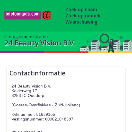
Zoek op naam
Zoek op rubriek
Waarschuwing
terug naar resultaten
24 Beauty Vision B.V.
Contactinformatie
24 Beauty Vision B.V.
Kelderweg 17
3253TC Ouddorp
(Goeree-Overflakkee - Zuid-Holland)
Kvknummer: 51639165