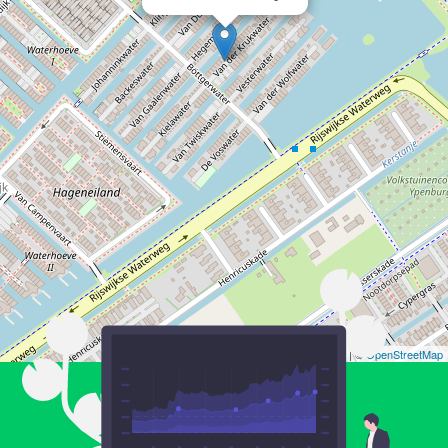
Leaflet
| ©
OpenStreetMap