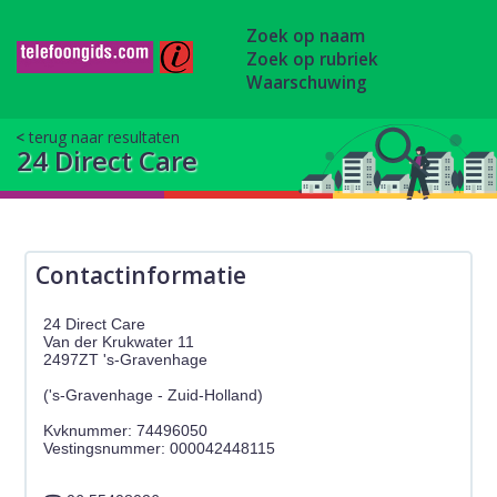
Zoek op naam
Zoek op rubriek
Waarschuwing
terug naar resultaten
24 Direct Care
Contactinformatie
24 Direct Care
Van der Krukwater 11
2497ZT 's-Gravenhage
('s-Gravenhage - Zuid-Holland)
Kvknummer: 74496050