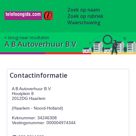
Zoek op naam
Zoek op rubriek
Waarschuwing
terug naar resultaten
A B Autoverhuur B.V.
Contactinformatie
A B Autoverhuur B.V.
Houtplein 8
2012DG Haarlem
(Haarlem - Noord-Holland)
Kvknummer: 34246308