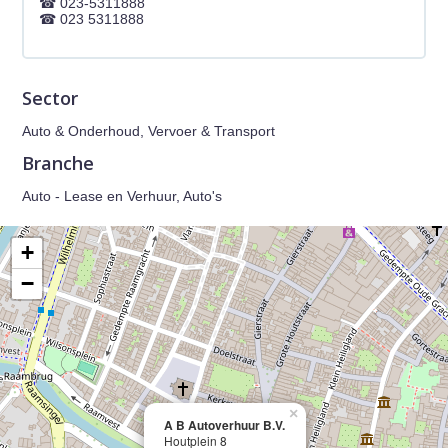
023-5311888
023 5311888
Sector
Auto & Onderhoud, Vervoer & Transport
Branche
Auto - Lease en Verhuur, Auto's
+
−
×
A B Autoverhuur B.V.
Houtplein 8