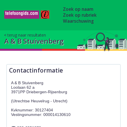
Zoek op naam
Zoek op rubriek
Waarschuwing
terug naar resultaten
A & B Stuivenberg
Contactinformatie
A & B Stuivenberg
Loolaan 62 a
3971PP Driebergen-Rijsenburg
(Utrechtse Heuvelrug - Utrecht)
Kvknummer: 30127404