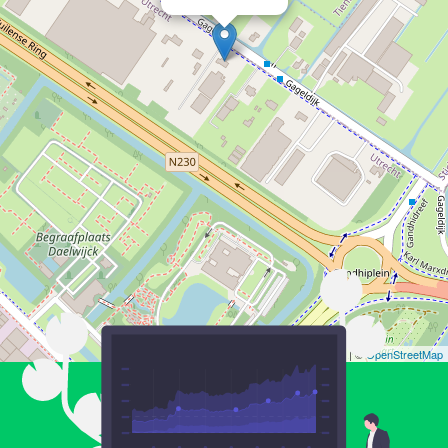
Leaflet
| ©
OpenStreetMap