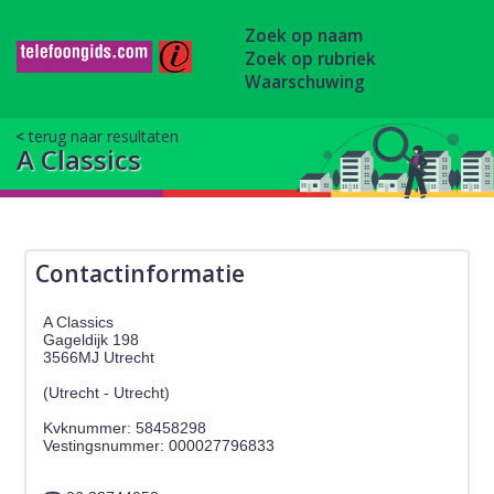
Zoek op naam
Zoek op rubriek
Waarschuwing
terug naar resultaten
A Classics
Contactinformatie
A Classics
Gageldijk 198
3566MJ Utrecht
(Utrecht - Utrecht)
Kvknummer: 58458298