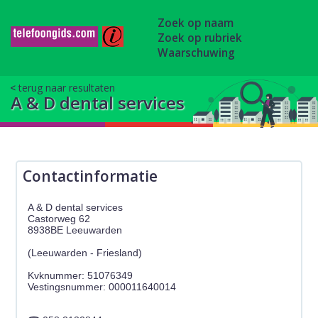
Zoek op naam
Zoek op rubriek
Waarschuwing
terug naar resultaten
A & D dental services
Contactinformatie
A & D dental services
Castorweg 62
8938BE Leeuwarden
(Leeuwarden - Friesland)
Kvknummer: 51076349