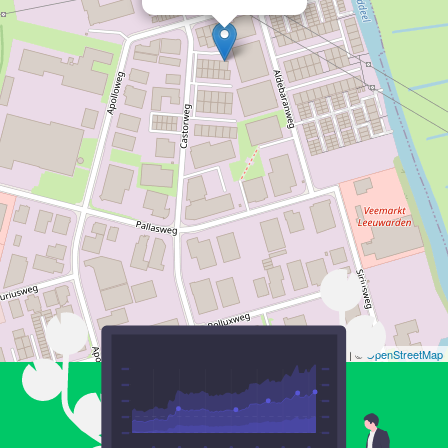
Leaflet
| ©
OpenStreetMap