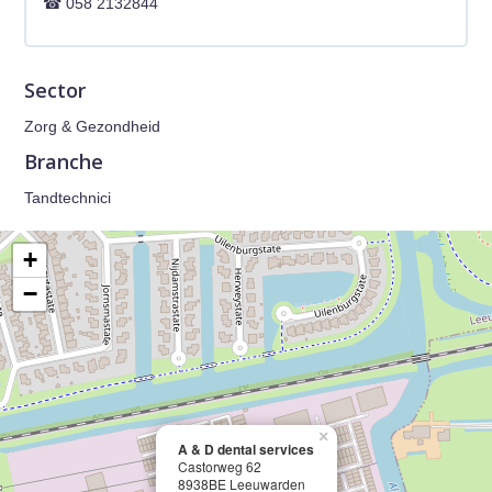
058 2132844
Sector
Zorg & Gezondheid
Branche
Tandtechnici
+
−
×
A & D dental services
Castorweg 62
8938BE Leeuwarden