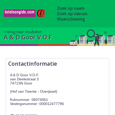
Zoek op naam
Zoek op rubriek
Waarschuwing
terug naar resultaten
A & D Goor V.O.F.
Contactinformatie
A & D Goor V.O.F.
van Deelestraat 3
7471SN Goor
(Hof van Twente - Overijssel)
Kvknummer: 06074061