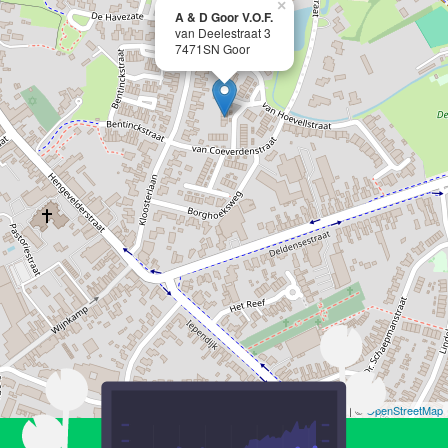
×
A & D Goor V.O.F.
van Deelestraat 3
7471SN Goor
Leaflet
| ©
OpenStreetMap