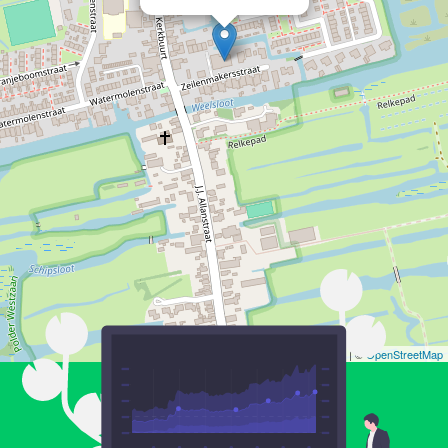
Leaflet
| ©
OpenStreetMap