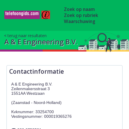
Zoek op naam
Zoek op rubriek
Waarschuwing
terug naar resultaten
A & E Engineering B.V.
Contactinformatie
A & E Engineering B.V.
Zeilenmakersstraat 3
1551AA Westzaan
(Zaanstad - Noord-Holland)
Kvknummer: 33254700