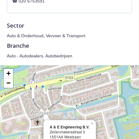
020 6753591
Sector
Auto & Onderhoud, Vervoer & Transport
Branche
Auto - Autodealers, Autobedrijven
+
−
×
A & E Engineering B.V.
Zeilenmakersstraat 3
1551AA Westzaan