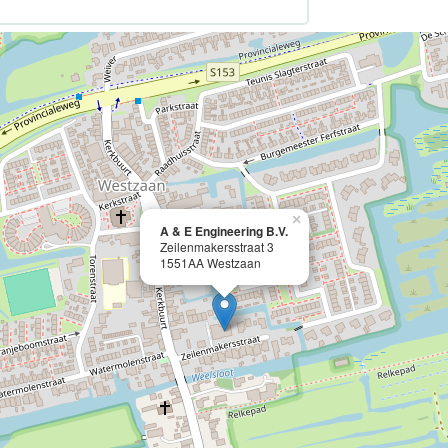
×
A & E Engineering B.V.
Zeilenmakersstraat 3
1551AA Westzaan