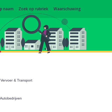
op naam
Zoek op rubriek
Waarschuwing
Vervoer & Transport
 Autobedrijven