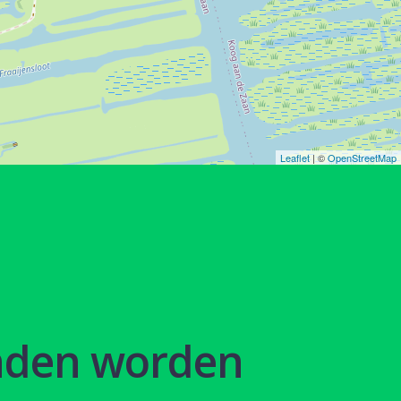
Leaflet
| ©
OpenStreetMap
nden worden