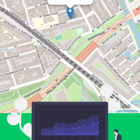
Leaflet
| ©
OpenStreetMap