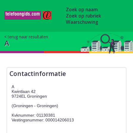
Zoek op naam
Zoek op rubriek
Waarschuwing
terug naar resultaten
A
Contactinformatie
A
Kwintlaan 42
9724EL Groningen
(Groningen - Groningen)
Kvknummer: 01130381