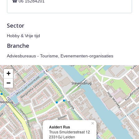
06 15284201
Sector
Hobby & Vrije tijd
Branche
Adviesbureaus - Tourisme, Evenementen-organisaties
+
−
×
Aaldert Rus
Truus Smuldersstraat 12
2331GJ Leiden