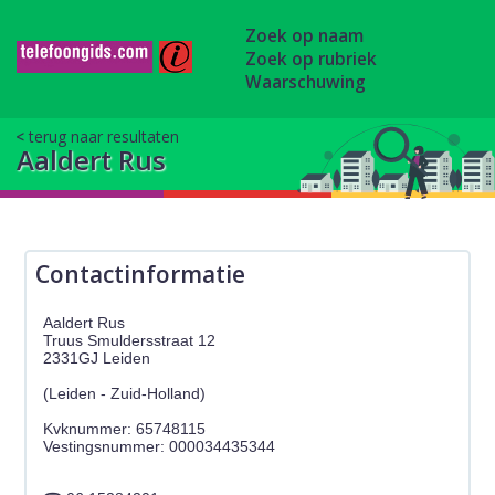
Zoek op naam
Zoek op rubriek
Waarschuwing
terug naar resultaten
Aaldert Rus
Contactinformatie
Aaldert Rus
Truus Smuldersstraat 12
2331GJ Leiden
(Leiden - Zuid-Holland)
Kvknummer: 65748115