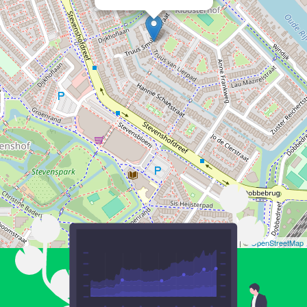
Leaflet
| ©
OpenStreetMap