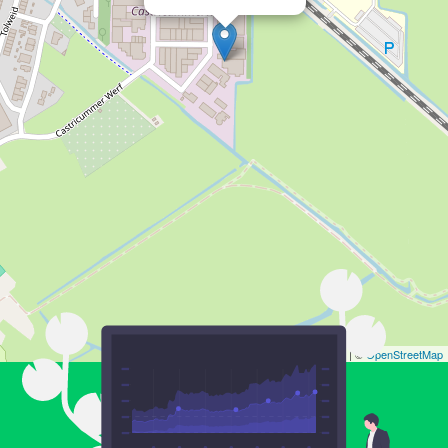
Leaflet
| ©
OpenStreetMap