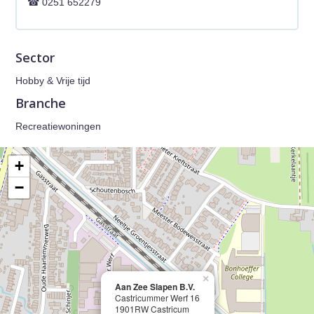
0251 652279
Sector
Hobby & Vrije tijd
Branche
Recreatiewoningen
+
−
×
Aan Zee Slapen B.V.
Castricummer Werf 16
1901RW Castricum