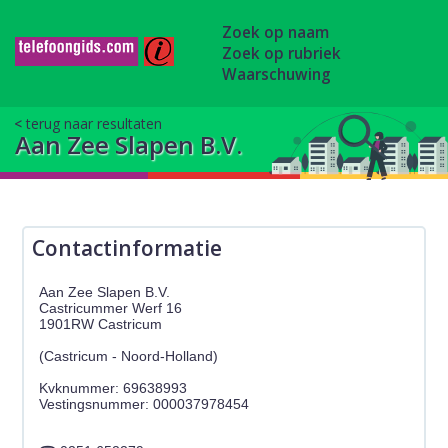
Zoek op naam
Zoek op rubriek
Waarschuwing
terug naar resultaten
Aan Zee Slapen B.V.
Contactinformatie
Aan Zee Slapen B.V.
Castricummer Werf 16
1901RW Castricum
(Castricum - Noord-Holland)
Kvknummer: 69638993