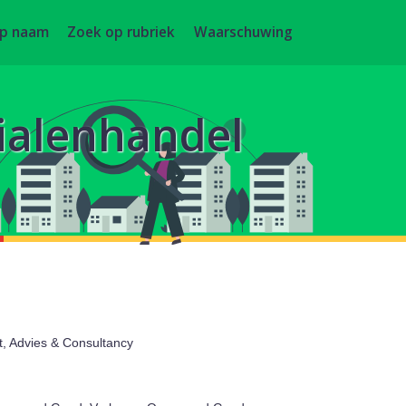
op naam
Zoek op rubriek
Waarschuwing
ialenhandel
t, Advies & Consultancy