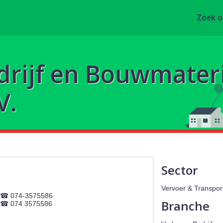
Zoek 
rijf en Bouwmater
V.
Sector
Vervoer & Transpor
074-3575586
Branche
074 3575586