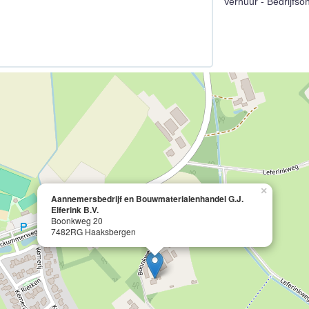
Verhuur - Bedrijfs
×
Aannemersbedrijf en Bouwmaterialenhandel G.J.
Elferink B.V.
Boonkweg 20
7482RG Haaksbergen