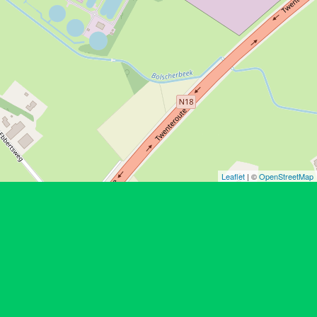
Leaflet
| ©
OpenStreetMap