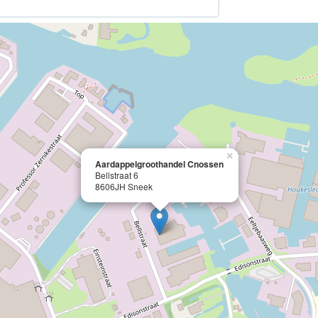
×
Aardappelgroothandel Cnossen
Bellstraat 6
8606JH Sneek