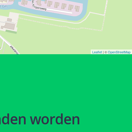
Leaflet
| ©
OpenStreetMap
nden worden