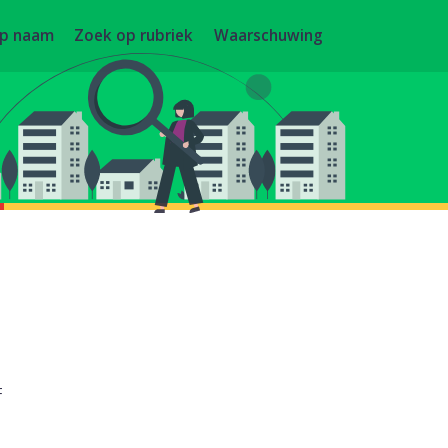
op naam
Zoek op rubriek
Waarschuwing
F