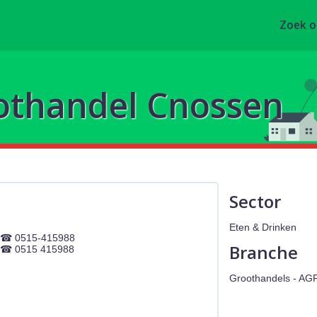
Zoek 
othandel Cnossen
Sector
Eten & Drinken
0515-415988
Branche
0515 415988
Groothandels - AG