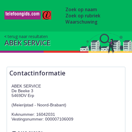
Zoek op naam
Zoek op rubriek
Waarschuwing
terug naar resultaten
ABEK SERVICE
Contactinformatie
ABEK SERVICE
De Beeke 3
5469DV Erp
(Meierijstad - Noord-Brabant)
Kvknummer: 16042031