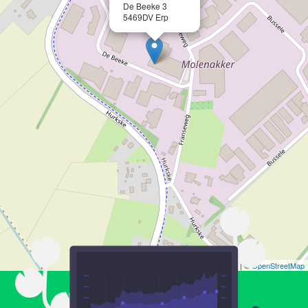
De Beeke 3
5469DV Erp
Leaflet
| ©
OpenStreetMap