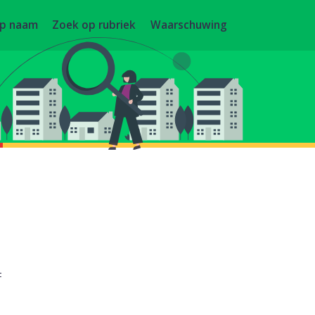
op naam
Zoek op rubriek
Waarschuwing
F