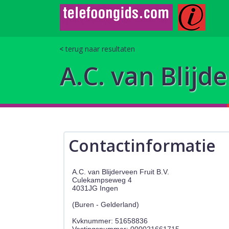
terug naar resultaten
A.C. van Blijde
Contactinformatie
A.C. van Blijderveen Fruit B.V.
Culekampseweg 4
4031JG Ingen
(Buren - Gelderland)
Kvknummer: 51658836