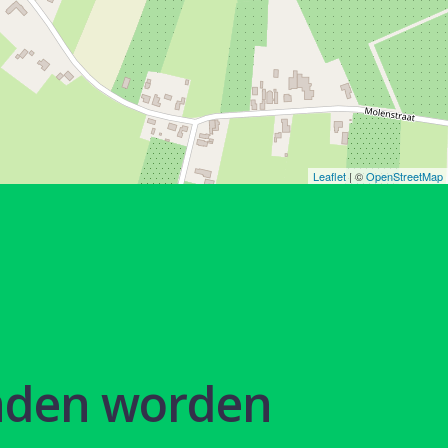
Leaflet
| ©
OpenStreetMap
nden worden