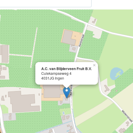
×
A.C. van Blijderveen Fruit B.V.
Culekampseweg 4
4031JG Ingen