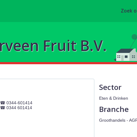
Zoek 
rveen Fruit B.V.
Sector
Eten & Drinken
0344-601414
Branche
0344 601414
Groothandels - AG