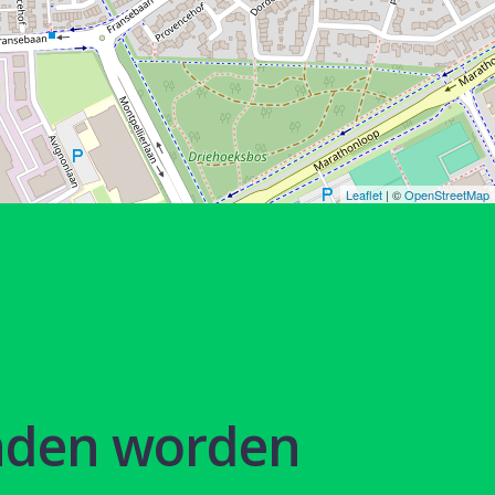
Leaflet
| ©
OpenStreetMap
nden worden