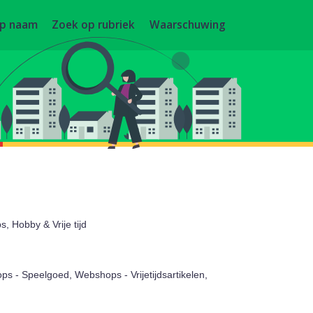
op naam
Zoek op rubriek
Waarschuwing
 Hobby & Vrije tijd
 - Speelgoed, Webshops - Vrijetijdsartikelen,