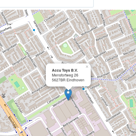
×
Accu Toys B.V.
Mensfortweg 26
5627BR Eindhoven