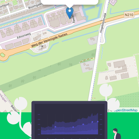
Leaflet
| ©
OpenStreetMap