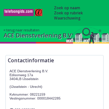
Zoek op naam
Zoek op rubriek
Waarschuwing
terug naar resultaten
ACE Dienstverlening B.V.
Contactinformatie
ACE Dienstverlening B.V.
Edisonweg 17a
3404LB IJsselstein
(IJsselstein - Utrecht)
Kvknummer: 08221159