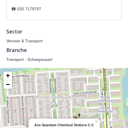
020 7179797
Sector
Vervoer & Transport
Branche
Transport - Scheepsvaart
+
−
×
Ace Quantum Chemical Tankers C.V.