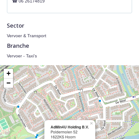
06 26174819
Sector
Vervoer & Transport
Branche
Vervoer - Taxi's
+
−
×
AdMin4U Holding B.V.
Poldermolen 52
1622KS Hoorn