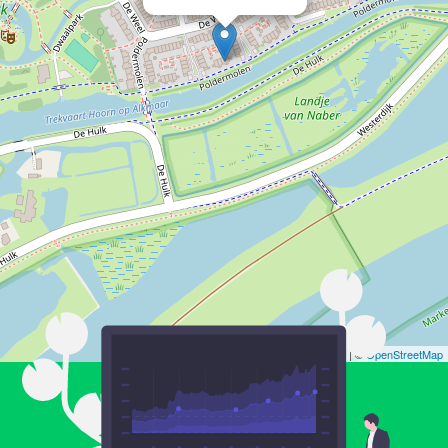
Leaflet
| ©
OpenStreetMap