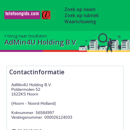
Zoek op naam
Zoek op rubriek
Waarschuwing
terug naar resultaten
AdMin4U Holding B.V.
Contactinformatie
AdMin4U Holding B.V.
Poldermolen 52
1622KS Hoorn
(Hoorn - Noord-Holland)
Kvknummer: 56584997