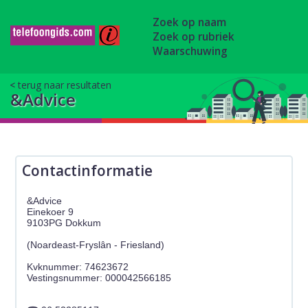
Zoek op naam
Zoek op rubriek
Waarschuwing
terug naar resultaten
&Advice
Contactinformatie
&Advice
Einekoer 9
9103PG Dokkum
(Noardeast-Fryslân - Friesland)
Kvknummer: 74623672