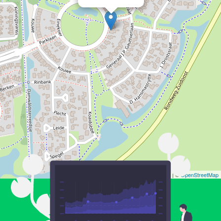
Leaflet
| ©
OpenStreetMap