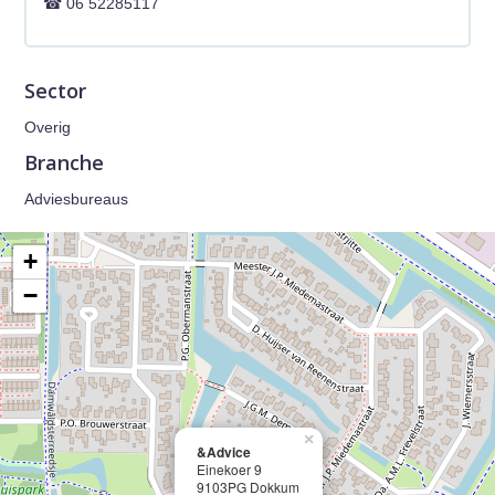
06 52285117
Sector
Overig
Branche
Adviesbureaus
+
−
×
&Advice
Einekoer 9
9103PG Dokkum