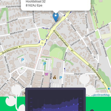
Hoofdstraat 32
8162AJ Epe
Leaflet
| ©
OpenStreetMap