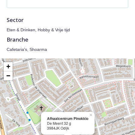
Sector
Eten & Drinken, Hobby & Vrije tijd
Branche
Cafetaria's, Shoarma
+
−
×
Afhaalcentrum Pinokkio
De Meent 32 g
3984JK Odijk