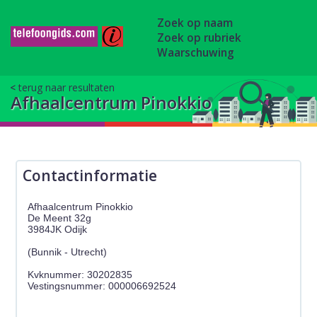
Zoek op naam
Zoek op rubriek
Waarschuwing
terug naar resultaten
Afhaalcentrum Pinokkio
Contactinformatie
Afhaalcentrum Pinokkio
De Meent 32g
3984JK Odijk
(Bunnik - Utrecht)
Kvknummer: 30202835