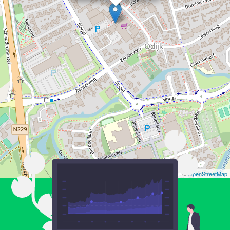
Leaflet
| ©
OpenStreetMap