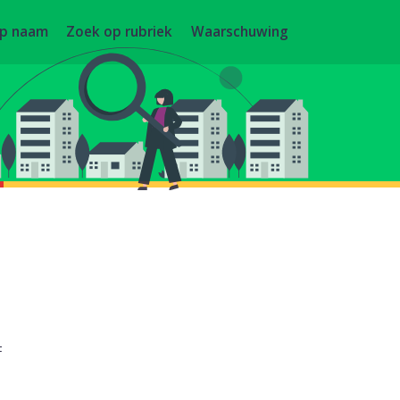
op naam
Zoek op rubriek
Waarschuwing
F