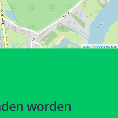
Leaflet
| ©
OpenStreetMap
nden worden