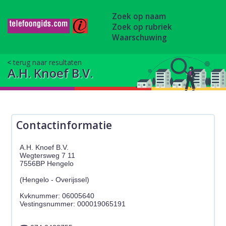
Zoek op naam
Zoek op rubriek
Waarschuwing
terug naar resultaten
A.H. Knoef B.V.
Contactinformatie
A.H. Knoef B.V.
Wegtersweg 7 11
7556BP Hengelo
(Hengelo - Overijssel)
Kvknummer: 06005640