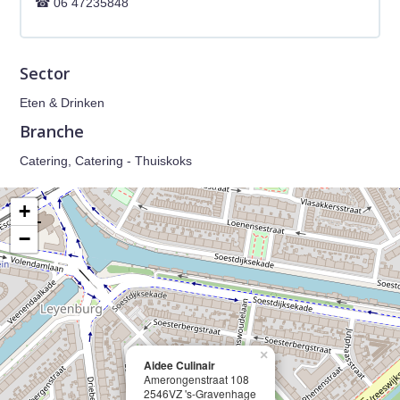
06 47235848
Sector
Eten & Drinken
Branche
Catering, Catering - Thuiskoks
+
−
×
Aidee Culinair
Amerongenstraat 108
2546VZ 's-Gravenhage