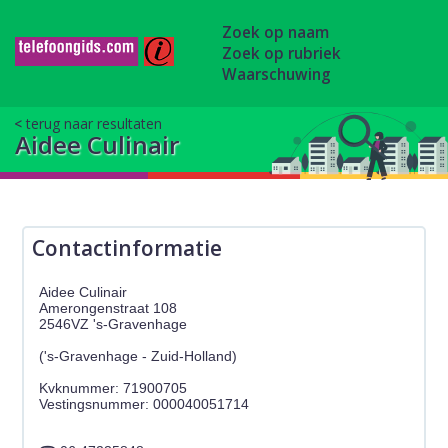
Zoek op naam
Zoek op rubriek
Waarschuwing
terug naar resultaten
Aidee Culinair
Contactinformatie
Aidee Culinair
Amerongenstraat 108
2546VZ 's-Gravenhage
('s-Gravenhage - Zuid-Holland)
Kvknummer: 71900705