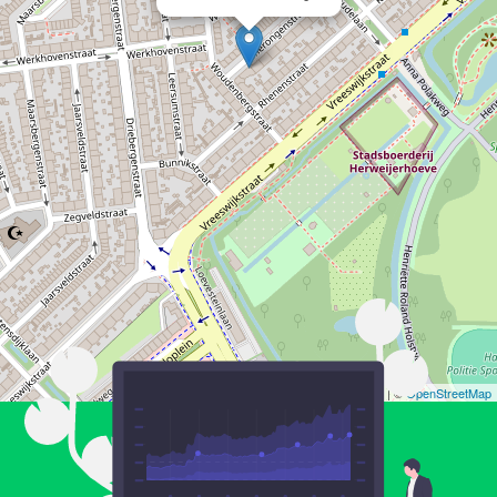
Leaflet
| ©
OpenStreetMap