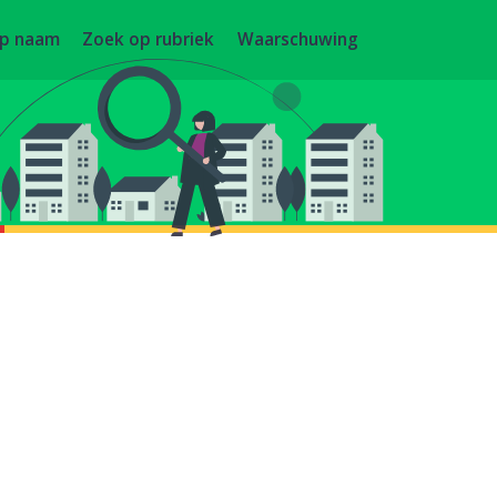
op naam
Zoek op rubriek
Waarschuwing