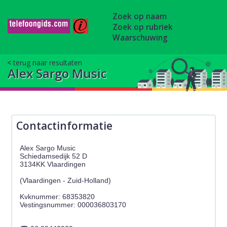
Zoek op naam
Zoek op rubriek
Waarschuwing
terug naar resultaten
Alex Sargo Music
Contactinformatie
Alex Sargo Music
Schiedamsedijk 52 D
3134KK Vlaardingen
(Vlaardingen - Zuid-Holland)
Kvknummer: 68353820