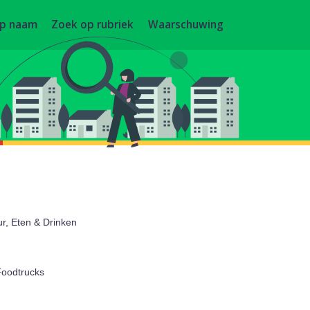
op naam
Zoek op rubriek
Waarschuwing
ur, Eten & Drinken
Foodtrucks