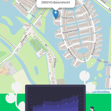
2993VG Barendrecht
Leaflet
| ©
OpenStreetMap