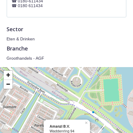
0180-611434
0180 611434
Sector
Eten & Drinken
Branche
Groothandels - AGF
+
−
×
Amanzi B.V.
Waddenring 94