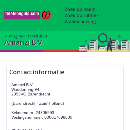
Zoek op naam
Zoek op rubriek
Waarschuwing
terug naar resultaten
Amanzi B.V.
Contactinformatie
Amanzi B.V.
Waddenring 94
2993VG Barendrecht
(Barendrecht - Zuid-Holland)
Kvknummer: 24305993