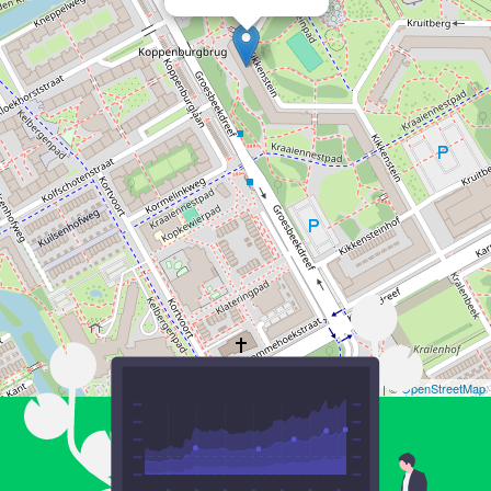
Leaflet
| ©
OpenStreetMap