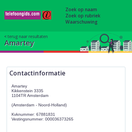
Zoek op naam
Zoek op rubriek
Waarschuwing
terug naar resultaten
Amartey
Contactinformatie
Amartey
Kikkenstein 3335
1104TR Amsterdam
(Amsterdam - Noord-Holland)
Kvknummer: 67881831