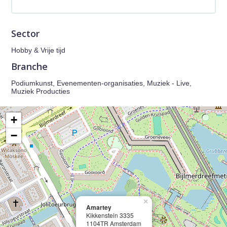
Sector
Hobby & Vrije tijd
Branche
Podiumkunst, Evenementen-organisaties, Muziek - Live,
Muziek Producties
+
−
×
Amartey
Kikkenstein 3335
1104TR Amsterdam