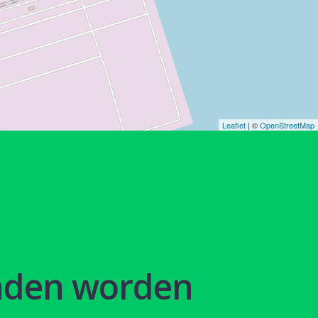
Leaflet
| ©
OpenStreetMap
nden worden