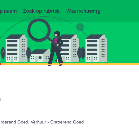
op naam
Zoek op rubriek
Waarschuwing
.
t
onroerend Goed, Verhuur - Onroerend Goed