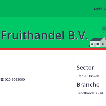
Zoek 
ruithandel B.V.
Sector
Eten & Drinken
020 6063000
Branche
Groothandels - AG