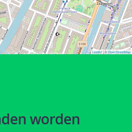
Leaflet
| ©
OpenStreetMap
nden worden