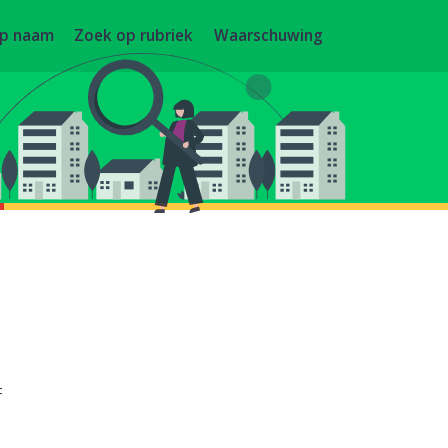
op naam
Zoek op rubriek
Waarschuwing
F