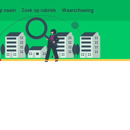
op naam
Zoek op rubriek
Waarschuwing