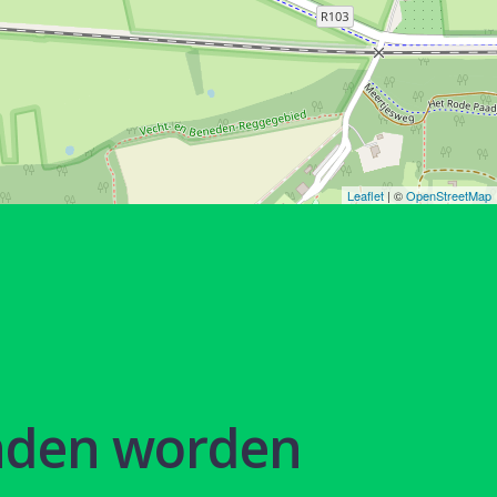
Leaflet
| ©
OpenStreetMap
nden worden