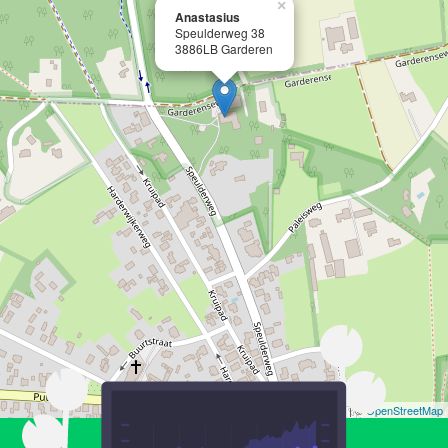
×
Anastasius
Speulderweg 38
3886LB Garderen
Leaflet
| ©
OpenStreetMap