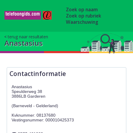
Zoek op naam
Zoek op rubriek
Waarschuwing
terug naar resultaten
Anastasius
Contactinformatie
Anastasius
Speulderweg 38
3886LB Garderen
(Barneveld - Gelderland)
Kvknummer: 08137680