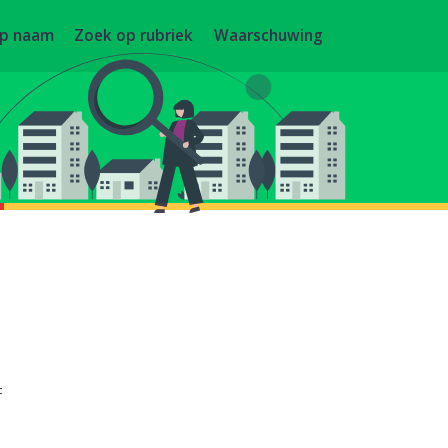
op naam
Zoek op rubriek
Waarschuwing
F