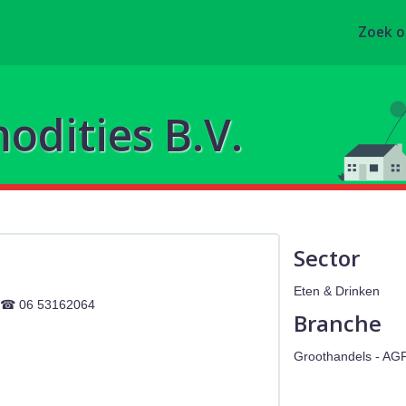
Zoek 
dities B.V.
Sector
Eten & Drinken
06 53162064
Branche
Groothandels - AG