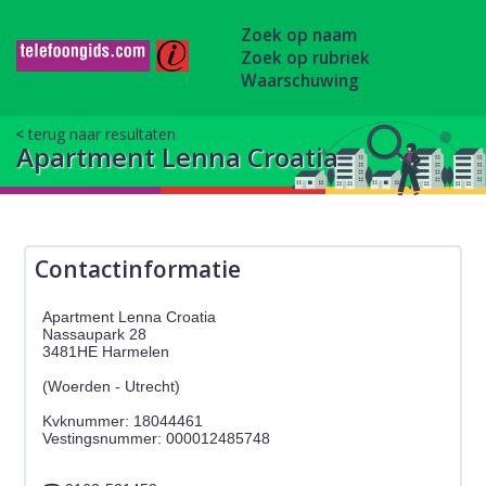
Zoek op naam
Zoek op rubriek
Waarschuwing
terug naar resultaten
Apartment Lenna Croatia
Contactinformatie
Apartment Lenna Croatia
Nassaupark 28
3481HE Harmelen
(Woerden - Utrecht)
Kvknummer: 18044461