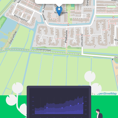
Leaflet
| ©
OpenStreetMap