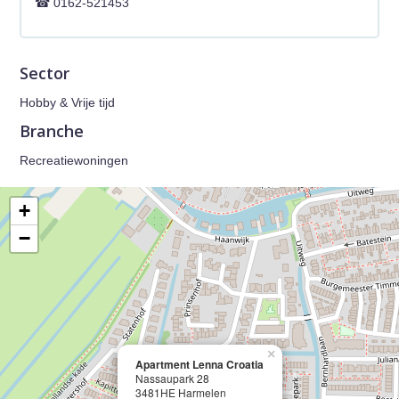
0162-521453
Sector
Hobby & Vrije tijd
Branche
Recreatiewoningen
+
−
×
Apartment Lenna Croatia
Nassaupark 28
3481HE Harmelen