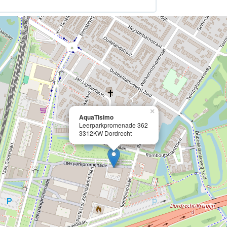
×
AquaTisimo
Leerparkpromenade 362
3312KW Dordrecht