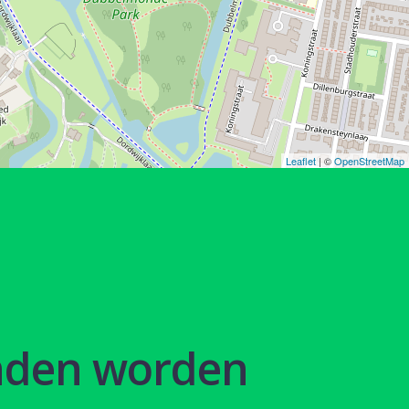
Leaflet
| ©
OpenStreetMap
nden worden