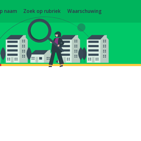
op naam
Zoek op rubriek
Waarschuwing