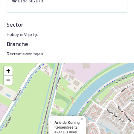
0183 567079
Sector
Hobby & Vrije tijd
Branche
Recreatiewoningen
+
−
×
Arie de Koning
Kersendreef 2
4241DS Arkel