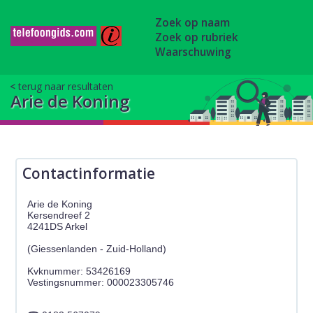
Zoek op naam
Zoek op rubriek
Waarschuwing
terug naar resultaten
Arie de Koning
Contactinformatie
Arie de Koning
Kersendreef 2
4241DS Arkel
(Giessenlanden - Zuid-Holland)
Kvknummer: 53426169