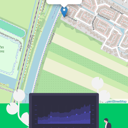
Leaflet
| ©
OpenStreetMap