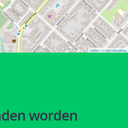
Leaflet
| ©
OpenStreetMap
nden worden