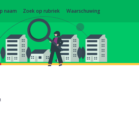
op naam
Zoek op rubriek
Waarschuwing
t