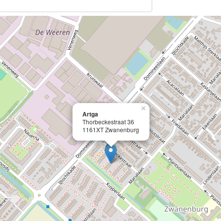
×
Artga
Thorbeckestraat 36
1161XT Zwanenburg