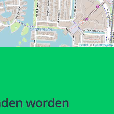
Leaflet
| ©
OpenStreetMap
nden worden