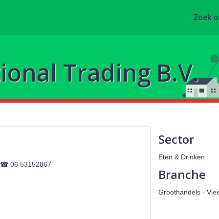
Zoek 
tional Trading B.V.
Sector
Eten & Drinken
06 53152867
Branche
Groothandels - Vle