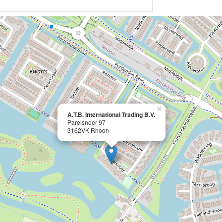
×
A.T.B. International Trading B.V.
Parelsnoer 97
3162VK Rhoon