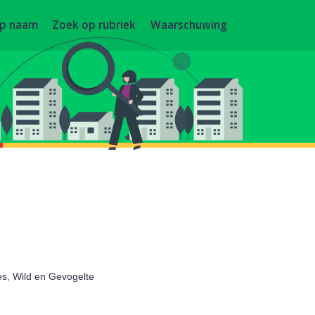
op naam
Zoek op rubriek
Waarschuwing
es, Wild en Gevogelte